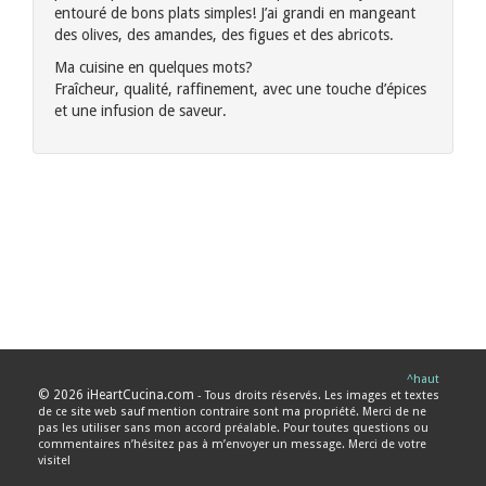
entouré de bons plats simples! J’ai grandi en mangeant
des olives, des amandes, des figues et des abricots.
Ma cuisine en quelques mots?
Fraîcheur, qualité, raffinement, avec une touche d’épices
et une infusion de saveur.
^haut
© 2026 iHeartCucina.com
- Tous droits réservés. Les images et textes
de ce site web sauf mention contraire sont ma propriété. Merci de ne
pas les utiliser sans mon accord préalable. Pour toutes questions ou
commentaires n’hésitez pas à m’envoyer un message. Merci de votre
visite!