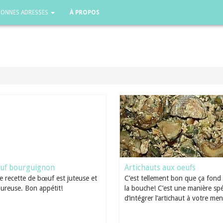
BONNES ADRESSES
À PROPOS
uf bourguignon
Artichauts aux oeufs
e recette de bœuf est juteuse et
C’est tellement bon que ça fond
ureuse. Bon appétit!
la bouche! C’est une manière spé
d’intégrer l’artichaut à votre me