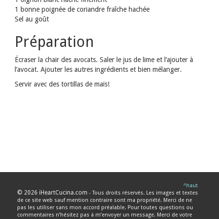
1 bonne poignée de coriandre fraîche hachée
Sel au goût
Préparation
Écraser la chair des avocats. Saler le jus de lime et l’ajouter à
l’avocat. Ajouter les autres ingrédients et bien mélanger.
Servir avec des tortillas de maïs!
^haut
© 2026 iHeartCucina.com
- Tous droits réservés. Les images et textes
de ce site web sauf mention contraire sont ma propriété. Merci de ne
pas les utiliser sans mon accord préalable. Pour toutes questions ou
commentaires n’hésitez pas à m’envoyer un message. Merci de votre