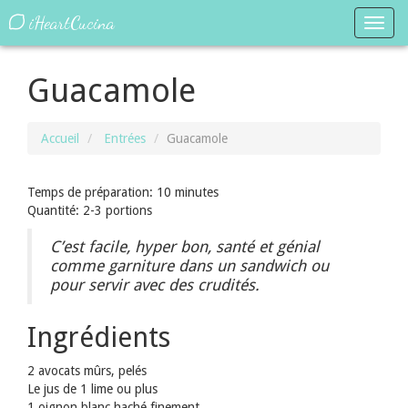
iHeartCucina
Toggl
navig
Guacamole
Accueil
Entrées
Guacamole
Temps de préparation: 10 minutes
Quantité: 2-3 portions
C’est facile, hyper bon, santé et génial
comme garniture dans un sandwich ou
pour servir avec des crudités.
Ingrédients
2 avocats mûrs, pelés
Le jus de 1 lime ou plus
1 oignon blanc haché finement