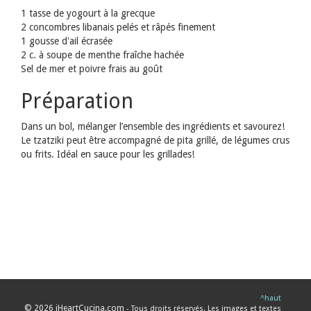
1 tasse de yogourt à la grecque
2 concombres libanais pelés et râpés finement
1 gousse d'ail écrasée
2 c. à soupe de menthe fraîche hachée
Sel de mer et poivre frais au goût
Préparation
Dans un bol, mélanger l’ensemble des ingrédients et savourez!
Le tzatziki peut être accompagné de pita grillé, de légumes crus
ou frits. Idéal en sauce pour les grillades!
^haut
© 2026 iHeartCucina.com
- Tous droits réservés. Les images et textes